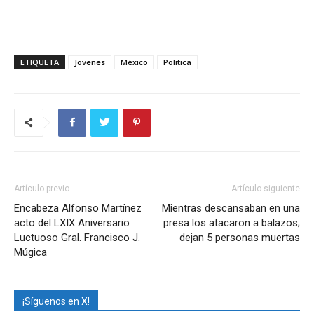
ETIQUETA
Jovenes
México
Politica
Artículo previo
Artículo siguiente
Encabeza Alfonso Martínez
Mientras descansaban en una
acto del LXIX Aniversario
presa los atacaron a balazos;
Luctuoso Gral. Francisco J.
dejan 5 personas muertas
Múgica
¡Síguenos en X!