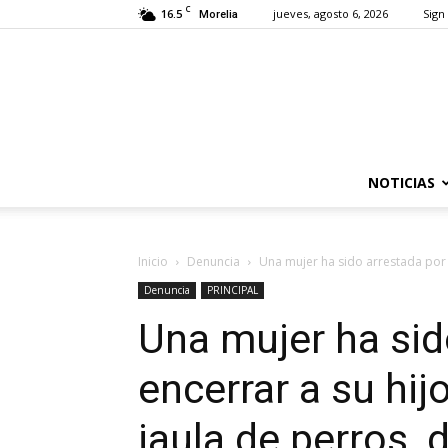
C
16.5
jueves, agosto 6, 2026
Sign 
Morelia
NOTICIAS
Inicio
Denuncia
Una mujer ha sido arrestada por e
Denuncia
PRINCIPAL
Una mujer ha sid
encerrar a su hi
jaula de perros, 