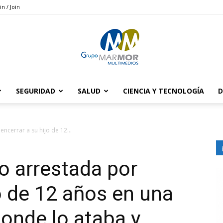
in / Join
SEGURIDAD
SALUD
CIENCIA Y TECNOLOGÍA
D
Grupo
ncerrar a su hijo de 12...
o arrestada por
Marmor
jo de 12 años en una
donde lo ataba y