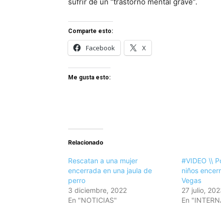
sufrir de un “trastorno mental grave”.
Comparte esto:
Facebook
X
Me gusta esto:
Relacionado
Rescatan a una mujer
#VIDEO \\ Po
encerrada en una jaula de
niños encerr
perro
Vegas
3 diciembre, 2022
27 julio, 20
En "NOTICIAS"
En "INTER