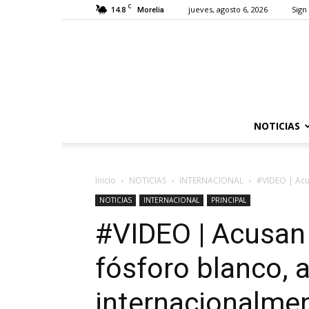
C
14.8
jueves, agosto 6, 2026
Sign 
Morelia
NOTICIAS
Inicio
NOTICIAS
INTERNACIONAL
#VIDEO | Acu
NOTICIAS
INTERNACIONAL
PRINCIPAL
#VIDEO | Acusan 
fósforo blanco, 
internacionalme