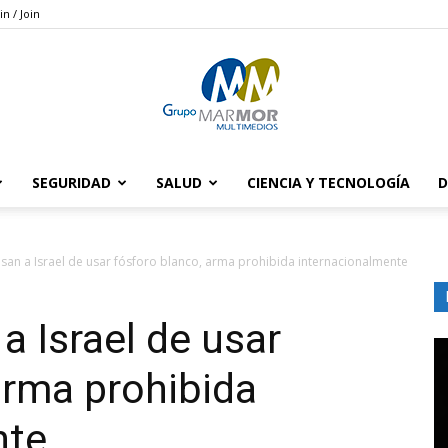
in / Join
SEGURIDAD
SALUD
CIENCIA Y TECNOLOGÍA
D
Grupo
san a Israel de usar fósforo blanco, arma prohibida internacionalmente
a Israel de usar
Marmor
arma prohibida
nte