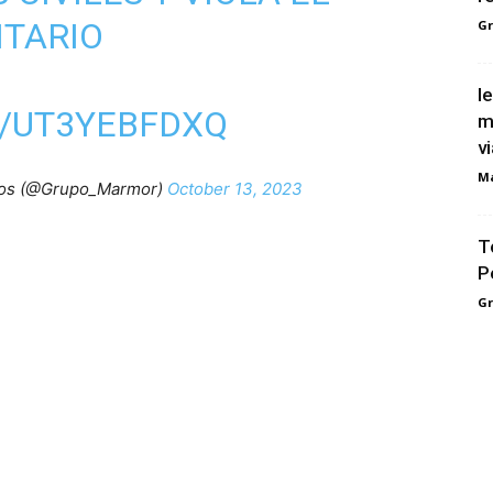
TARIO
G
I
M/UT3YEBFDXQ
m
v
M
ios (@Grupo_Marmor)
October 13, 2023
T
P
G