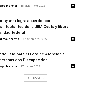
rupo Marmor
-
15 diciembre, 2022
0
emsysem logra acuerdo con
anifestantes de la UIIM Costa y liberan
ialidad federal
armo-Informa
-
8 noviembre, 2025
0
odo listo para el Foro de Atención a
ersonas con Discapacidad
rupo Marmor
-
27 marzo, 2023
0
EXCLUSIVO