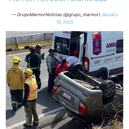
— GrupoMarmorNoticias (@grupo_marmor)
January
16, 2025