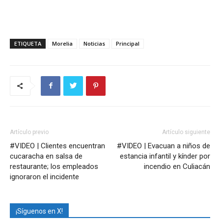
ETIQUETA
Morelia
Noticias
Principal
Artículo previo
Artículo siguiente
#VIDEO | Clientes encuentran
#VIDEO | Evacuan a niños de
cucaracha en salsa de
estancia infantil y kínder por
restaurante; los empleados
incendio en Culiacán
ignoraron el incidente
¡Síguenos en X!