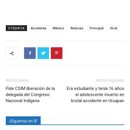
ETIQUETA
Accidente
México
Noticias
Principal
Viral
Artículo previo
Artículo siguiente
Pide CSIM liberación de la
Era estudiante y tenía 16 años
delegada del Congreso
el adolescente muerto en
Nacional Indígena
brutal accidente en Uruapan
¡Síguenos en X!