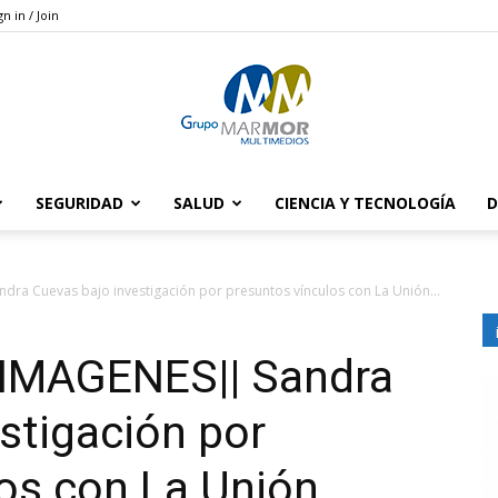
gn in / Join
SEGURIDAD
SALUD
CIENCIA Y TECNOLOGÍA
D
Grupo
 Cuevas bajo investigación por presuntos vínculos con La Unión...
MAGENES|| Sandra
Marmor
stigación por
os con La Unión