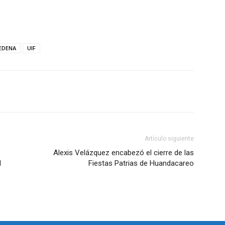
EDENA
UIF
Artículo siguiente
Alexis Velázquez encabezó el cierre de las
l
Fiestas Patrias de Huandacareo