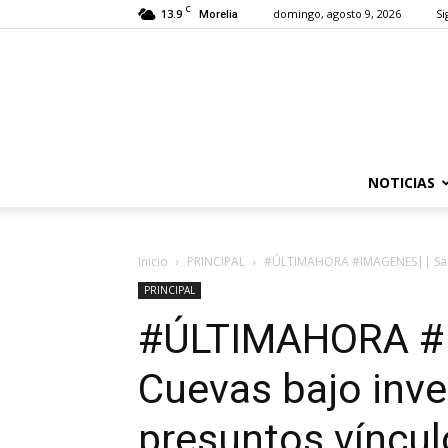
C
13.9
domingo, agosto 9, 2026
Si
Morelia
NOTICIAS
Inicio
PRINCIPAL
#ÚLTIMAHORA #IMAGENES|| Sandra
PRINCIPAL
#ÚLTIMAHORA #I
Cuevas bajo inve
presuntos víncul