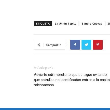
ETIQUETA
La Unión Tepito
Sandra Cuevas
S
Compartir
Artículo previo
Advierte edil moreliano que se sigue evitando
que patrullas no identificadas entren a la capita
michoacana