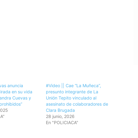
vas anuncia
#Video || Cae “La Muñeca”,
pirada en su vida
presunto integrante de La
andra Cuevas y
Unión Tepito vinculado al
prohibidos”
asesinato de colaboradores de
2025
Clara Brugada
CA"
28 junio, 2026
En "POLICIACA"