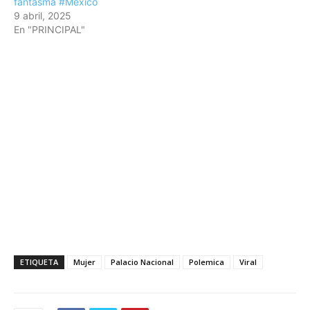
fantasma #México
9 abril, 2025
En "PRINCIPAL"
ETIQUETA
Mujer
Palacio Nacional
Polemica
Viral