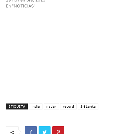
En "NOTICIAS"
ETIQUETA
India
nadar
record
Sri Lanka