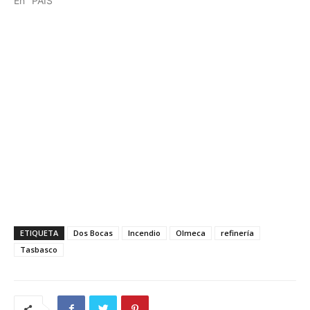
En "PAÍS"
ETIQUETA
Dos Bocas
Incendio
Olmeca
refinería
Tasbasco