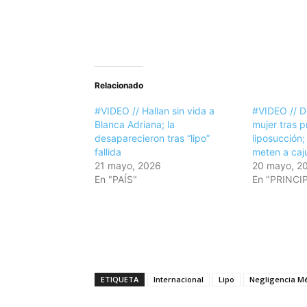
Relacionado
#VIDEO // Hallan sin vida a
#VIDEO // 
Blanca Adriana; la
mujer tras p
desaparecieron tras “lipo”
liposucción
fallida
meten a caj
21 mayo, 2026
20 mayo, 2
En "PAÍS"
En "PRINCI
ETIQUETA
Internacional
Lipo
Negligencia M