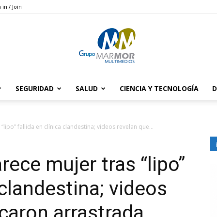
 in / Join
SEGURIDAD
SALUD
CIENCIA Y TECNOLOGÍA
D
Grupo
ipo” fallida en clínica clandestina; videos revelan que...
ece mujer tras “lipo”
Marmor
a clandestina; videos
acaron arrastrada