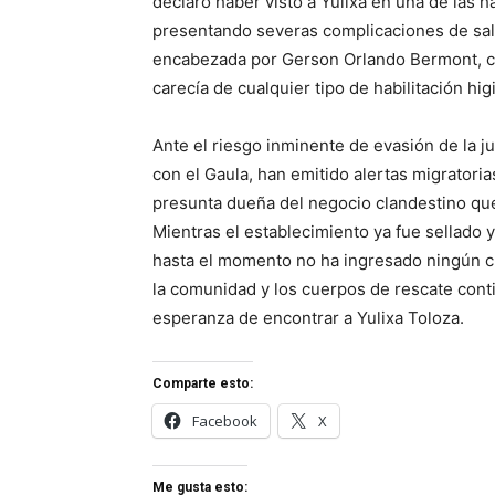
declaró haber visto a Yulixa en una de las h
presentando severas complicaciones de salu
encabezada por Gerson Orlando Bermont, con
carecía de cualquier tipo de habilitación hig
Ante el riesgo inminente de evasión de la j
con el Gaula, han emitido alertas migratori
presunta dueña del negocio clandestino que 
Mientras el establecimiento ya fue sellado y
hasta el momento no ha ingresado ningún cue
la comunidad y los cuerpos de rescate cont
esperanza de encontrar a Yulixa Toloza.
Comparte esto:
Facebook
X
Me gusta esto: