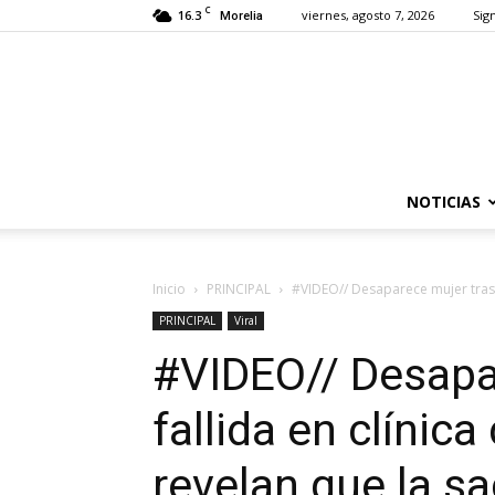
C
16.3
viernes, agosto 7, 2026
Sign
Morelia
NOTICIAS
Inicio
PRINCIPAL
#VIDEO// Desaparece mujer tras “l
PRINCIPAL
Viral
#VIDEO// Desapar
fallida en clínic
revelan que la s