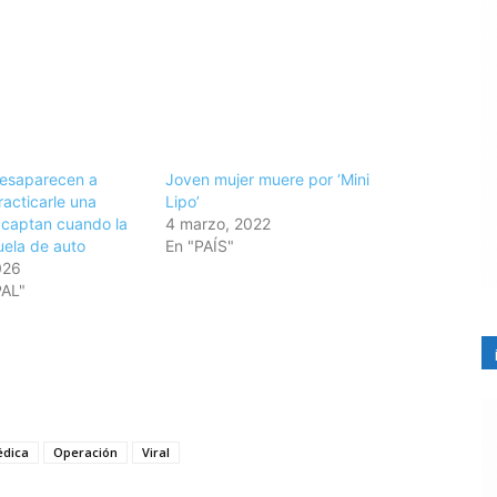
Desaparecen a
Joven mujer muere por ‘Mini
racticarle una
Lipo’
; captan cuando la
4 marzo, 2022
uela de auto
En "PAÍS"
026
PAL"
édica
Operación
Viral