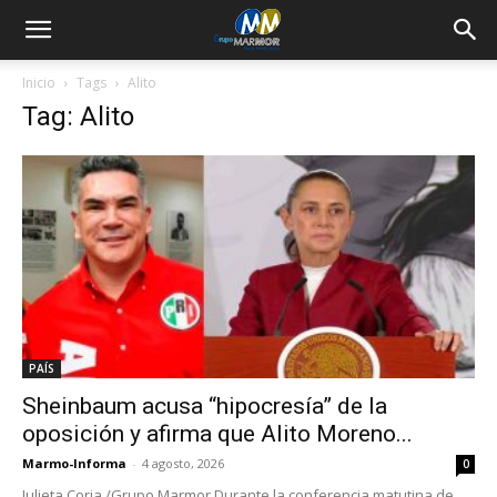
Inicio
Tags
Alito
Tag: Alito
PAÍS
Sheinbaum acusa “hipocresía” de la
oposición y afirma que Alito Moreno...
Marmo-Informa
-
4 agosto, 2026
0
Julieta Coria /Grupo Marmor Durante la conferencia matutina de