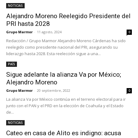
NOTICIAS
Alejandro Moreno Reelegido Presidente del
PRI hasta 2028
Grupo Marmor
-
11 agosto, 2024
0
Redacción / Grupo Marmor Alejandro Moreno Cárdenas ha sido
reelegido como presidente nacional del PRI, asegurando su
liderazgo hasta 2028. Esta reelección sigue a una...
PAÍS
Sigue adelante la alianza Va por México;
Alejandro Moreno
Grupo Marmor
-
20 septiembre, 2022
0
La alianza Va por México continúa en el terreno electoral para ir
junto con el PAN y el PRD en la elección de Coahuila y el Estado
de...
NOTICIAS
Cateo en casa de Alito es indigno: acusa