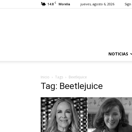
C
14.8
jueves, agosto 6, 2026
Sign 
Morelia
NOTICIAS
Inicio
Tags
Beetlejuice
Tag: Beetlejuice