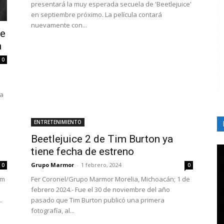
presentará la muy esperada secuela de 'Beetlejuice'
en septiembre próximo. La película contará
nuevamente con...
te
n
0
ia
ENTRETENIMIENTO
Beetlejuice 2 de Tim Burton ya
tiene fecha de estreno
Grupo Marmor
-
1 febrero, 2024
0
0
im
Fer Coronel/Grupo Marmor Morelia, Michoacán; 1 de
febrero 2024.- Fue el 30 de noviembre del año
.
pasado que Tim Burton publicó una primera
fotografía, al...