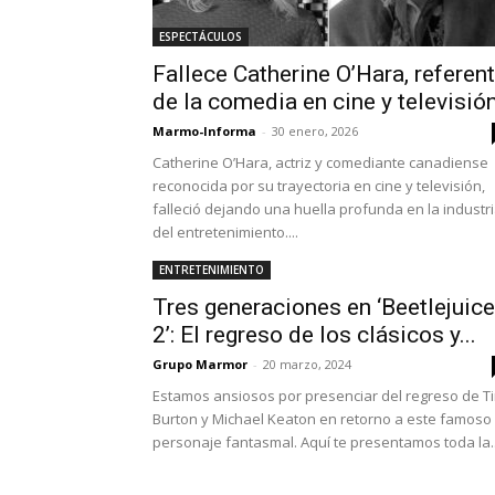
ESPECTÁCULOS
Fallece Catherine O’Hara, referen
de la comedia en cine y televisió
Marmo-Informa
-
30 enero, 2026
Catherine O’Hara, actriz y comediante canadiense
reconocida por su trayectoria en cine y televisión,
falleció dejando una huella profunda en la industr
del entretenimiento....
ENTRETENIMIENTO
Tres generaciones en ‘Beetlejuice
2’: El regreso de los clásicos y...
Grupo Marmor
-
20 marzo, 2024
Estamos ansiosos por presenciar del regreso de T
Burton y Michael Keaton en retorno a este famoso
personaje fantasmal. Aquí te presentamos toda la..