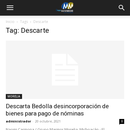
Inicio
Tags
Descarte
Tag: Descarte
MORELIA
Descarta Bedolla desincorporación de
bienes para pago de nóminas
administrador
-
20 octubre, 2021
0
Naomi Carmona / Grupo Marmor Morelia, Michoacán.- El