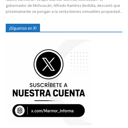
gobernador de Michoacán, Alfredo Ramírez Bedolla, descartó que
próximamente se pongan a la venta bienes inmuebles propiedad...
¡Síguenos en X!