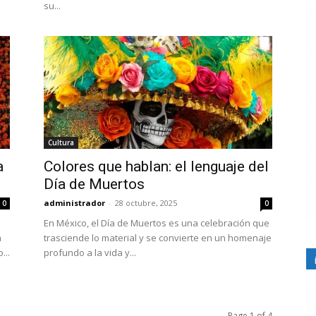
su...
Cultura
a
Colores que hablan: el lenguaje del
Día de Muertos
administrador
-
28 octubre, 2025
0
0
En México, el Día de Muertos es una celebración que
a
trasciende lo material y se convierte en un homenaje
...
profundo a la vida y...
Page 1 of 4