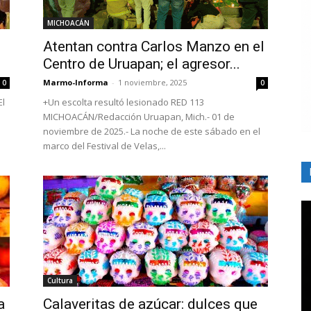
MICHOACÁN
Atentan contra Carlos Manzo en el
Centro de Uruapan; el agresor...
Marmo-Informa
-
1 noviembre, 2025
0
0
El
+Un escolta resultó lesionado RED 113
MICHOACÁN/Redacción Uruapan, Mich.- 01 de
noviembre de 2025.- La noche de este sábado en el
marco del Festival de Velas,...
Cultura
a
Calaveritas de azúcar: dulces que