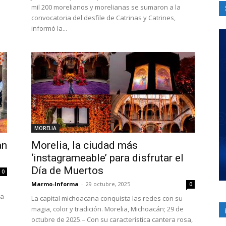
mil 200 morelianos y morelianas se sumaron a la
convocatoria del desfile de Catrinas y Catrines,
informó la...
MORELIA
an
Morelia, la ciudad más
‘instagrameable’ para disfrutar el
Día de Muertos
0
Marmo-Informa
-
29 octubre, 2025
0
na
La capital michoacana conquista las redes con su
magia, color y tradición. Morelia, Michoacán; 29 de
octubre de 2025.– Con su característica cantera rosa,