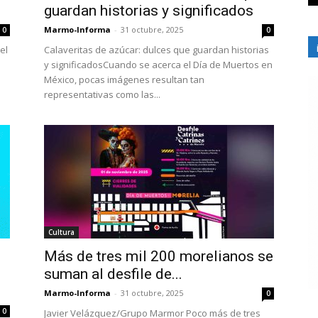
guardan historias y significados
Marmo-Informa
-
31 octubre, 2025
0
0
el
Calaveritas de azúcar: dulces que guardan historias
y significadosCuando se acerca el Día de Muertos en
México, pocas imágenes resultan tan
representativas como las...
Cultura
Más de tres mil 200 morelianos se
suman al desfile de...
Marmo-Informa
-
31 octubre, 2025
0
0
Javier Velázquez/Grupo Marmor Poco más de tres