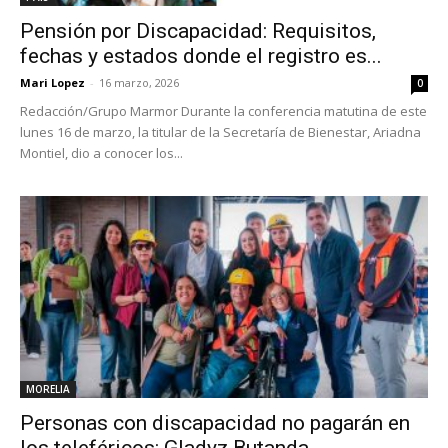
Pensión por Discapacidad: Requisitos,
fechas y estados donde el registro es...
Mari Lopez
-
16 marzo, 2026
0
Redacción/Grupo Marmor Durante la conferencia matutina de este
lunes 16 de marzo, la titular de la Secretaría de Bienestar, Ariadna
Montiel, dio a conocer los...
MORELIA
Personas con discapacidad no pagarán en
los teleféricos: Gladyz Butanda