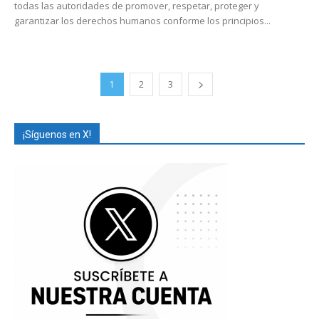
todas las autoridades de promover, respetar, proteger y
garantizar los derechos humanos conforme los principios...
1
2
3
¡Síguenos en X!