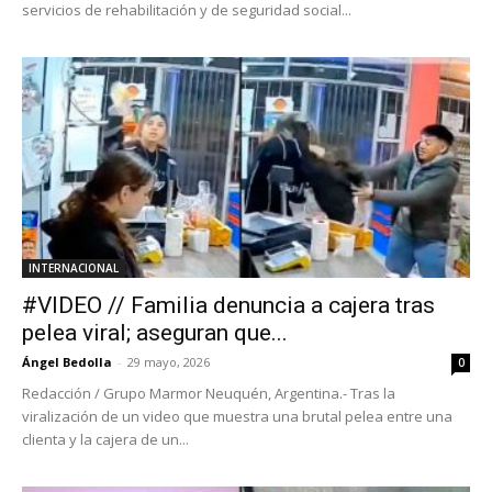
servicios de rehabilitación y de seguridad social...
INTERNACIONAL
#VIDEO // Familia denuncia a cajera tras
pelea viral; aseguran que...
Ángel Bedolla
-
29 mayo, 2026
0
Redacción / Grupo Marmor Neuquén, Argentina.- Tras la
viralización de un video que muestra una brutal pelea entre una
clienta y la cajera de un...