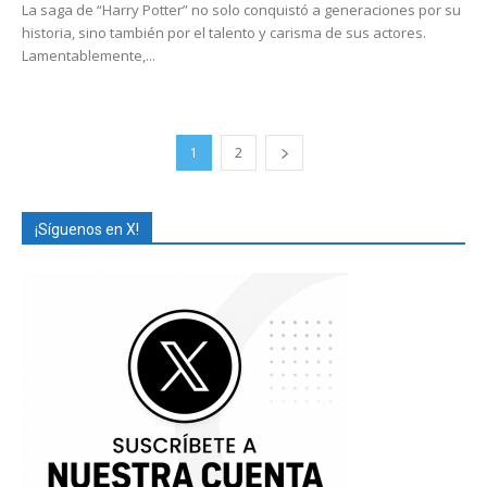
La saga de “Harry Potter” no solo conquistó a generaciones por su
historia, sino también por el talento y carisma de sus actores.
Lamentablemente,...
1
2
¡Síguenos en X!