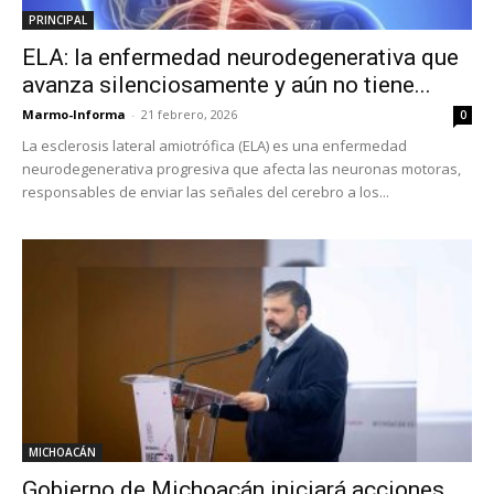
PRINCIPAL
ELA: la enfermedad neurodegenerativa que
avanza silenciosamente y aún no tiene...
Marmo-Informa
-
21 febrero, 2026
0
La esclerosis lateral amiotrófica (ELA) es una enfermedad
neurodegenerativa progresiva que afecta las neuronas motoras,
responsables de enviar las señales del cerebro a los...
MICHOACÁN
Gobierno de Michoacán iniciará acciones