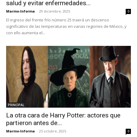
salud y evitar enfermedades...
Marmo-Informa
-
29 diciembre, 2025
0
El ingreso del frente frío número 25 traerá un descenso
significativo de las temperaturas en varias regiones de México, y
con ello aumenta el...
PRINCIPAL
La otra cara de Harry Potter: actores que
partieron antes de...
Marmo-Informa
-
25 octubre, 2025
0