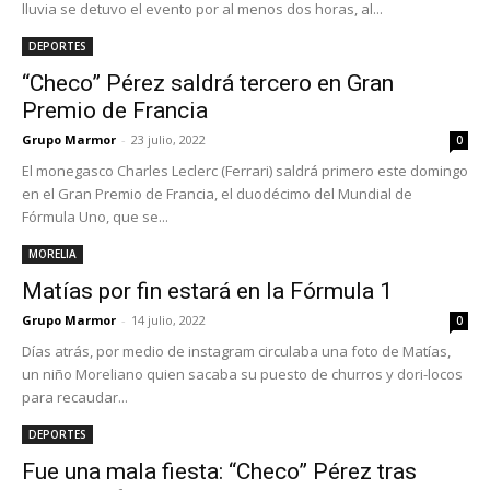
lluvia se detuvo el evento por al menos dos horas, al...
DEPORTES
“Checo” Pérez saldrá tercero en Gran
Premio de Francia
Grupo Marmor
-
23 julio, 2022
0
El monegasco Charles Leclerc (Ferrari) saldrá primero este domingo
en el Gran Premio de Francia, el duodécimo del Mundial de
Fórmula Uno, que se...
MORELIA
Matías por fin estará en la Fórmula 1
Grupo Marmor
-
14 julio, 2022
0
Días atrás, por medio de instagram circulaba una foto de Matías,
un niño Moreliano quien sacaba su puesto de churros y dori-locos
para recaudar...
DEPORTES
Fue una mala fiesta: “Checo” Pérez tras