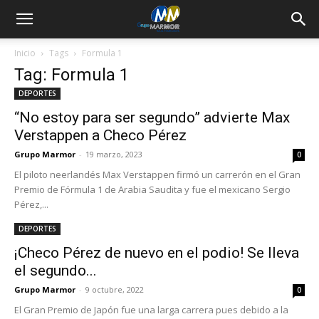
Inicio
Tags
Formula 1
Tag: Formula 1
DEPORTES
“No estoy para ser segundo” advierte Max
Verstappen a Checo Pérez
Grupo Marmor
-
19 marzo, 2023
0
El piloto neerlandés Max Verstappen firmó un carrerón en el Gran
Premio de Fórmula 1 de Arabia Saudita y fue el mexicano Sergio
Pérez,...
DEPORTES
¡Checo Pérez de nuevo en el podio! Se lleva
el segundo...
Grupo Marmor
-
9 octubre, 2022
0
El Gran Premio de Japón fue una larga carrera pues debido a la