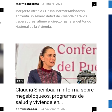
Marmo-Informa
-
21 enero, 2026
0
0
Margarita Arreola / Grupo Marmor Michoacán
enfrenta un severo déficit de vivienda para los
trabajadores, afirmó el director general del Fondo
n
Nacional de la Vivienda...
PAÍS
Claudia Sheinbaum informa sobre
megabloqueos, programas de
salud y vivienda en...
administrador
-
24 noviembre, 2025
0
0