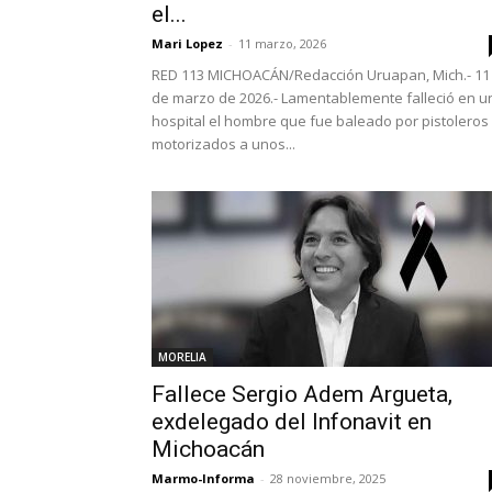
el...
Mari Lopez
-
11 marzo, 2026
RED 113 MICHOACÁN/Redacción Uruapan, Mich.- 11
de marzo de 2026.- Lamentablemente falleció en u
hospital el hombre que fue baleado por pistoleros
motorizados a unos...
MORELIA
Fallece Sergio Adem Argueta,
exdelegado del Infonavit en
Michoacán
Marmo-Informa
-
28 noviembre, 2025