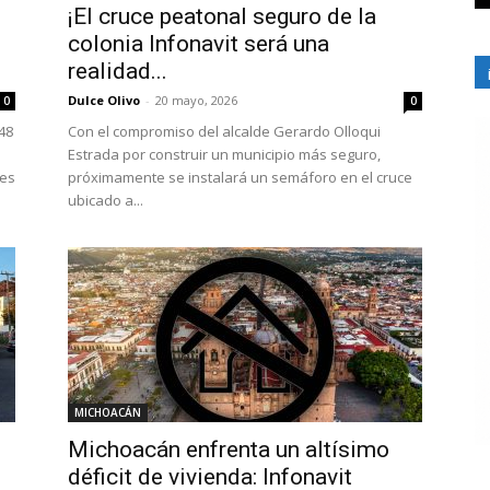
¡El cruce peatonal seguro de la
colonia Infonavit será una
realidad...
Dulce Olivo
-
20 mayo, 2026
0
0
48
Con el compromiso del alcalde Gerardo Olloqui
e
Estrada por construir un municipio más seguro,
bes
próximamente se instalará un semáforo en el cruce
ubicado a...
MICHOACÁN
Michoacán enfrenta un altísimo
déficit de vivienda: Infonavit