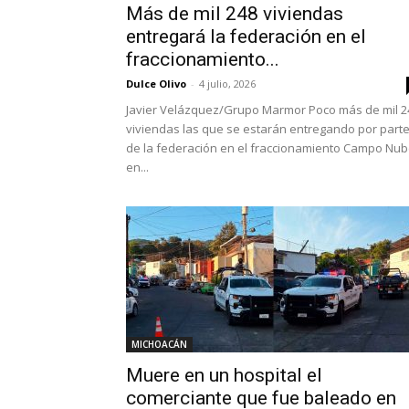
Más de mil 248 viviendas
entregará la federación en el
fraccionamiento...
Dulce Olivo
-
4 julio, 2026
Javier Velázquez/Grupo Marmor Poco más de mil 2
viviendas las que se estarán entregando por part
de la federación en el fraccionamiento Campo Nu
en...
MICHOACÁN
Muere en un hospital el
comerciante que fue baleado en