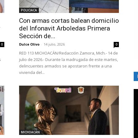
POLICIACA
Con armas cortas balean domicilio
y
del Infonavit Arboledas Primera
Sección de...
Dulce Olivo
-
14 julio, 2026
0
0
RED 113 MICHOACÁN/Redacción Zamora, Mich.- 14 de
s
julio de 2026.- Durante la madrugada de este martes,
delincuentes armados se apostaron frente a una
vivienda del...
MICHOACÁN