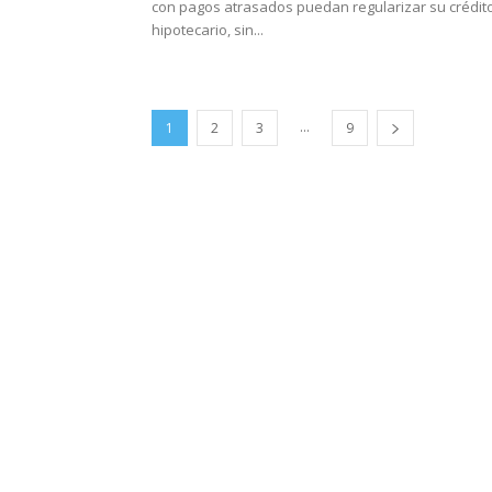
con pagos atrasados puedan regularizar su crédit
hipotecario, sin...
...
1
2
3
9