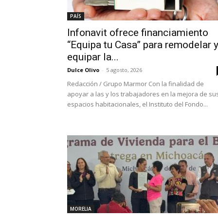
PAÍS
Infonavit ofrece financiamiento
“Equipa tu Casa” para remodelar 
equipar la...
Dulce Olivo
-
5 agosto, 2026
Redacción / Grupo Marmor Con la finalidad de
apoyar a las y los trabajadores en la mejora de su
espacios habitacionales, el Instituto del Fondo...
MORELIA