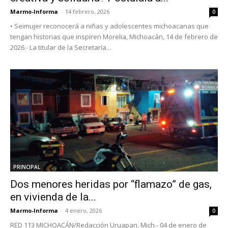
Marmo-Informa
-
14 febrero, 2026
0
• Seimujer reconocerá a niñas y adolescentes michoacanas que
tengan historias que inspiren Morelia, Michoacán, 14 de febrero de
2026.- La titular de la Secretaría...
PRINCIPAL
Dos menores heridas por “flamazo” de gas,
en vivienda de la...
Marmo-Informa
-
4 enero, 2026
0
RED 113 MICHOACÁN/Redacción Uruapan, Mich.- 04 de enero de