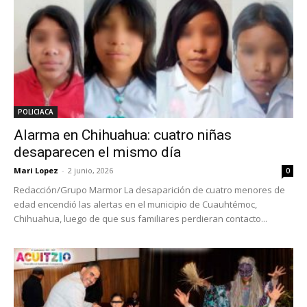
POLICIACA
Alarma en Chihuahua: cuatro niñas
desaparecen el mismo día
Mari Lopez
-
2 junio, 2026
0
Redacción/Grupo Marmor La desaparición de cuatro menores de
edad encendió las alertas en el municipio de Cuauhtémoc,
Chihuahua, luego de que sus familiares perdieran contacto...