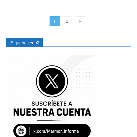
1
2
¡Síguenos en X!