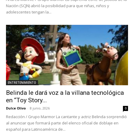
Nación (SCJN) abrió la posibilidad para que niñas, niños y
adolescentes tengan la...
ENTRETENIMIENTO
Belinda le dará voz a la villana tecnológica
en “Toy Story...
Dulce Olivo
-
8 junio, 2026
0
Redacción / Grupo Marmor La cantante y actriz Belinda sorprendió
al anunciar que formará parte del elenco oficial de doblaje en
español para Latinoamérica de...