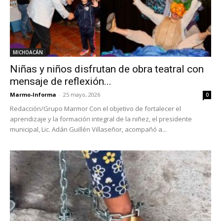
MICHOACÁN
Niñas y niños disfrutan de obra teatral con
mensaje de reflexión...
Marmo-Informa
-
25 mayo, 2026
0
Redacción/Grupo Marmor Con el objetivo de fortalecer el
aprendizaje y la formación integral de la niñez, el presidente
municipal, Lic. Adán Guillén Villaseñor, acompañó a...