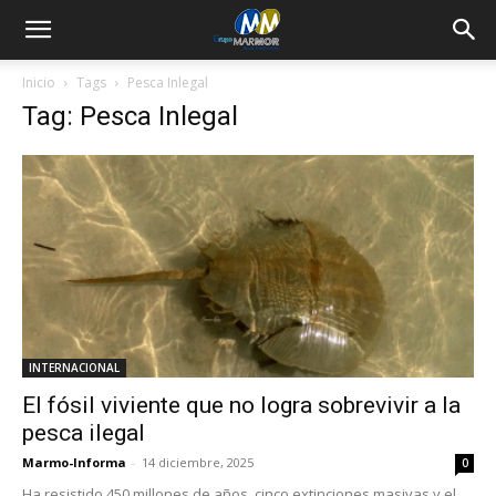
Inicio
Tags
Pesca Inlegal
Tag: Pesca Inlegal
INTERNACIONAL
El fósil viviente que no logra sobrevivir a la
pesca ilegal
Marmo-Informa
-
14 diciembre, 2025
0
Ha resistido 450 millones de años, cinco extinciones masivas y el