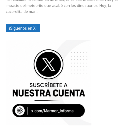
impacto del meteorito que acabó con los dinosaurios. Hoy, la
cacerolita de mar...
¡Síguenos en X!