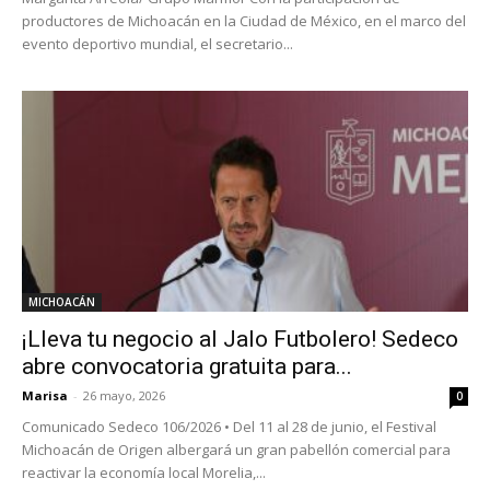
productores de Michoacán en la Ciudad de México, en el marco del
evento deportivo mundial, el secretario...
MICHOACÁN
¡Lleva tu negocio al Jalo Futbolero! Sedeco
abre convocatoria gratuita para...
Marisa
-
26 mayo, 2026
0
Comunicado Sedeco 106/2026 • Del 11 al 28 de junio, el Festival
Michoacán de Origen albergará un gran pabellón comercial para
reactivar la economía local Morelia,...