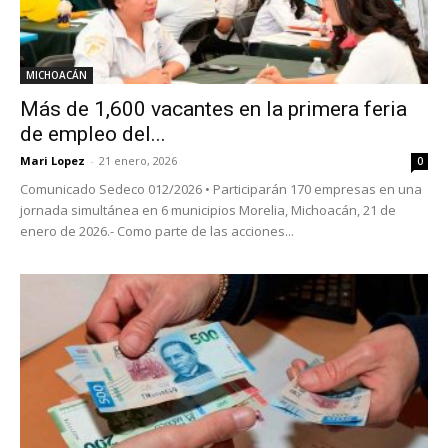
MICHOACÁN
Más de 1,600 vacantes en la primera feria
de empleo del...
Mari Lopez
-
21 enero, 2026
0
Comunicado Sedeco 012/2026 • Participarán 170 empresas en una
jornada simultánea en 6 municipios Morelia, Michoacán, 21 de
enero de 2026.- Como parte de las acciones...