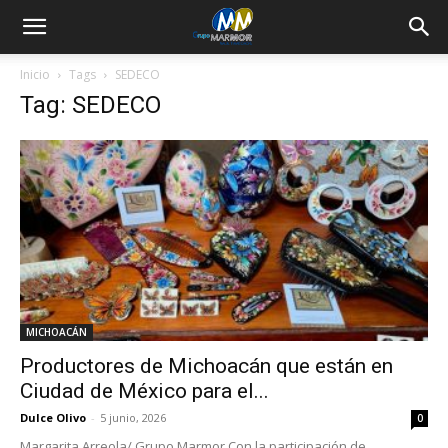
Inicio
Tags
SEDECO
Tag: SEDECO
MICHOACÁN
Productores de Michoacán que están en
Ciudad de México para el...
Dulce Olivo
-
5 junio, 2026
0
Margarita Arreola/ Grupo Marmor Con la participación de