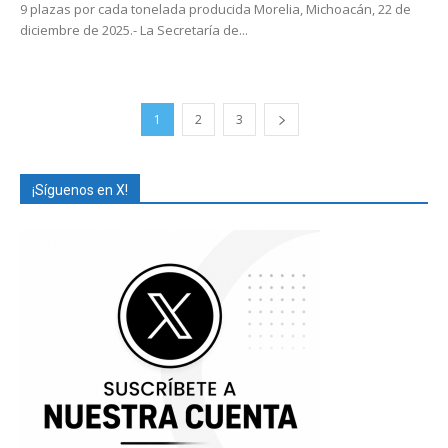
9 plazas por cada tonelada producida Morelia, Michoacán, 22 de
diciembre de 2025.- La Secretaría de...
1
2
3
¡Síguenos en X!