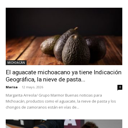
MICHOACÁN
El aguacate michoacano ya tiene Indicación
Geográfica, la nieve de pasta...
Marisa
-
12 mayo, 2026
0
Margarita Arreola/ Grupo Marmor Buenas noticias para
Michoacán, productos como el aguacate, la nieve de pasta y los
chongos de zamoranos están en vías de...