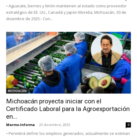
• Aguacate, berries y limón mantienen al estado como proveedor
estratégico de EE. UU., Canadá y Japón Morelia, Michoacán, 30 de
diciembre de 2025.- Con...
MICHOACÁN
Michoacán proyecta iniciar con el
Certificado Laboral para la Agroexportación
en...
Marmo-Informa
-
23 diciembre, 2025
0
• Permitirá definir los empleos generados; actualmente se estiman