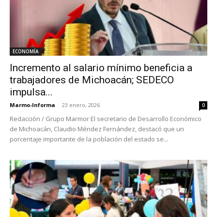
ECONOMÍA
Incremento al salario mínimo beneficia a
trabajadores de Michoacán; SEDECO
impulsa...
Marmo-Informa
-
23 enero, 2026
0
Redacción / Grupo Marmor El secretario de Desarrollo Económico
de Michoacán, Claudio Méndez Fernández, destacó que un
porcentaje importante de la población del estado se...