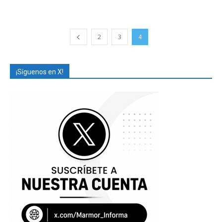
2
3
4
¡Síguenos en X!