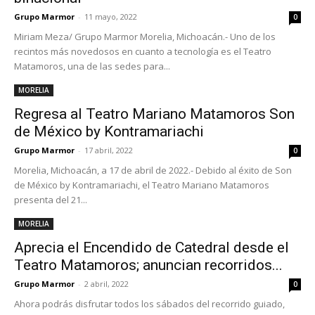
Grupo Marmor
-
11 mayo, 2022
0
Miriam Meza/ Grupo Marmor Morelia, Michoacán.- Uno de los
recintos más novedosos en cuanto a tecnología es el Teatro
Matamoros, una de las sedes para...
MORELIA
Regresa al Teatro Mariano Matamoros Son
de México by Kontramariachi
Grupo Marmor
-
17 abril, 2022
0
Morelia, Michoacán, a 17 de abril de 2022.- Debido al éxito de Son
de México by Kontramariachi, el Teatro Mariano Matamoros
presenta del 21...
MORELIA
Aprecia el Encendido de Catedral desde el
Teatro Matamoros; anuncian recorridos...
Grupo Marmor
-
2 abril, 2022
0
Ahora podrás disfrutar todos los sábados del recorrido guiado,