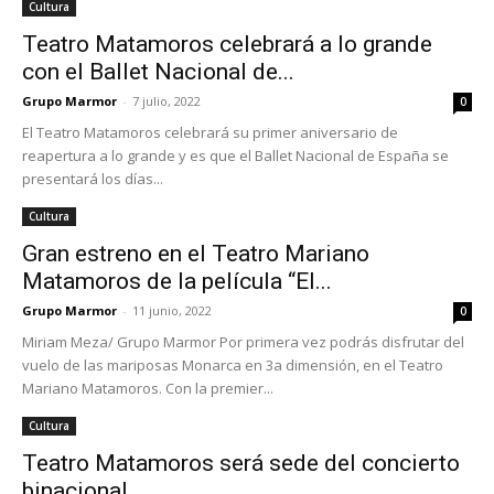
Cultura
Teatro Matamoros celebrará a lo grande
con el Ballet Nacional de...
Grupo Marmor
-
7 julio, 2022
0
El Teatro Matamoros celebrará su primer aniversario de
reapertura a lo grande y es que el Ballet Nacional de España se
presentará los días...
Cultura
Gran estreno en el Teatro Mariano
Matamoros de la película “El...
Grupo Marmor
-
11 junio, 2022
0
Miriam Meza/ Grupo Marmor Por primera vez podrás disfrutar del
vuelo de las mariposas Monarca en 3a dimensión, en el Teatro
Mariano Matamoros. Con la premier...
Cultura
Teatro Matamoros será sede del concierto
binacional