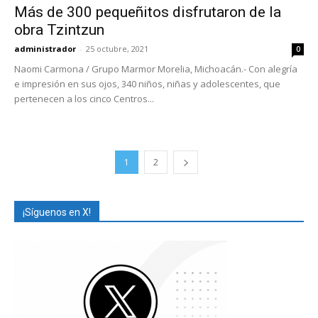
Más de 300 pequeñitos disfrutaron de la
obra Tzintzun
administrador
-
25 octubre, 2021
0
Naomi Carmona / Grupo Marmor Morelia, Michoacán.- Con alegría
e impresión en sus ojos, 340 niños, niñas y adolescentes, que
pertenecen a los cinco Centros...
1
2
¡Síguenos en X!