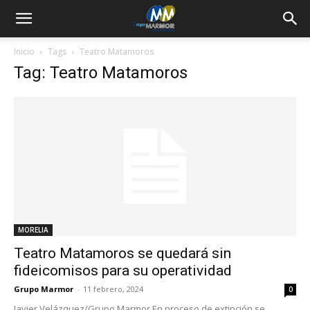
Inicio
Tags
Teatro Matamoros
Tag: Teatro Matamoros
MORELIA
Teatro Matamoros se quedará sin
fideicomisos para su operatividad
Grupo Marmor
-
11 febrero, 2024
0
Javier Velázquez/Grupo Marmor En proceso de extinción se