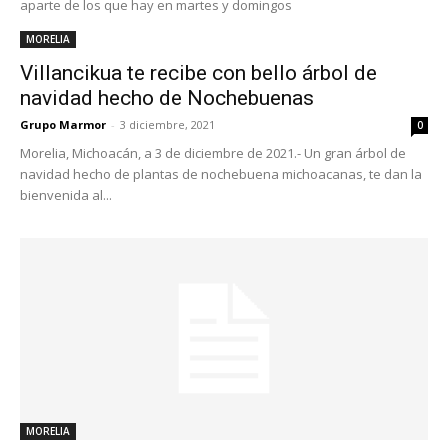
aparte de los que hay en martes y domingos
MORELIA
Villancikua te recibe con bello árbol de
navidad hecho de Nochebuenas
Grupo Marmor
-
3 diciembre, 2021
0
Morelia, Michoacán, a 3 de diciembre de 2021.- Un gran árbol de
navidad hecho de plantas de nochebuena michoacanas, te dan la
bienvenida al...
MORELIA