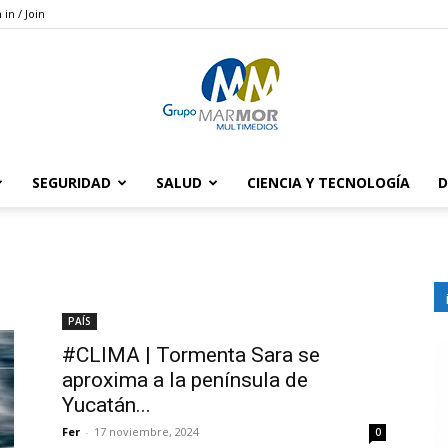
 in / Join
SEGURIDAD
SALUD
CIENCIA Y TECNOLOGÍA
D
Grupo
PAÍS
Marmor
#CLIMA | Tormenta Sara se
aproxima a la península de
Yucatán...
Fer
-
17 noviembre, 2024
0