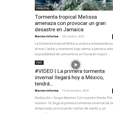
PRINCIPAL
Tormenta tropical Melissa
amenaza con provocar un gran
desastre en Jamaica
Marmo-Informa
-
24 octubre, 2025
La tormenta tropical Melissa avanza lentamente p
el mar Caribe y mantiene bajo alerta a Jamaica ant
la posibilidad de convertirse en huracán mayor...
PAÍS
#VIDEO | La primera tormenta
invernal llegará hoy a México,
tendrá...
Marmo-Informa
-
15 noviembre, 2024
Redacción / Grupo Marmor Con nuestro frente frío
numero 10, llega la primera tormenta invernal de la
temporada, provocando rachas de viento y un