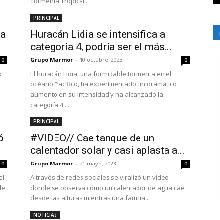
Tormenta Tropical...
PRINCIPAL
sa
Huracán Lidia se intensifica a
categoría 4, podría ser el más...
Grupo Marmor
-
10 octubre, 2023
0
0
o
El huracán Lidia, una formidable tormenta en el
océano Pacífico, ha experimentado un dramático
aumento en su intensidad y ha alcanzado la
categoría 4,...
PRINCIPAL
ó
#VIDEO// Cae tanque de un
calentador solar y casi aplasta a...
Grupo Marmor
-
21 mayo, 2023
0
0
el
A través de redes sociales se viralizó un video
de
donde se observa cómo un calentador de agua cae
desde las alturas mientras una familia...
NOTICIAS