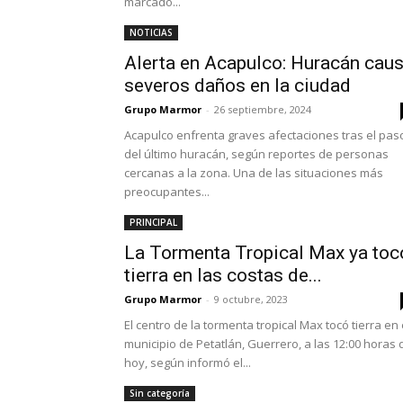
marcado...
NOTICIAS
Alerta en Acapulco: Huracán cau
severos daños en la ciudad
Grupo Marmor
-
26 septiembre, 2024
Acapulco enfrenta graves afectaciones tras el pas
del último huracán, según reportes de personas
cercanas a la zona. Una de las situaciones más
preocupantes...
PRINCIPAL
La Tormenta Tropical Max ya toc
tierra en las costas de...
Grupo Marmor
-
9 octubre, 2023
El centro de la tormenta tropical Max tocó tierra en 
municipio de Petatlán, Guerrero, a las 12:00 horas 
hoy, según informó el...
Sin categoría