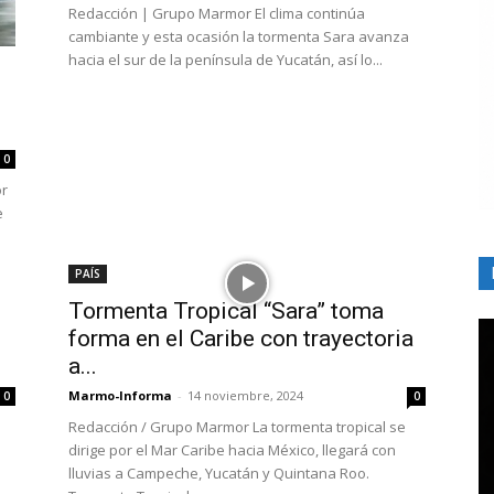
Redacción | Grupo Marmor El clima continúa
cambiante y esta ocasión la tormenta Sara avanza
hacia el sur de la península de Yucatán, así lo...
0
or
e
PAÍS
Tormenta Tropical “Sara” toma
forma en el Caribe con trayectoria
a...
Marmo-Informa
-
14 noviembre, 2024
0
0
Redacción / Grupo Marmor La tormenta tropical se
dirige por el Mar Caribe hacia México, llegará con
lluvias a Campeche, Yucatán y Quintana Roo.