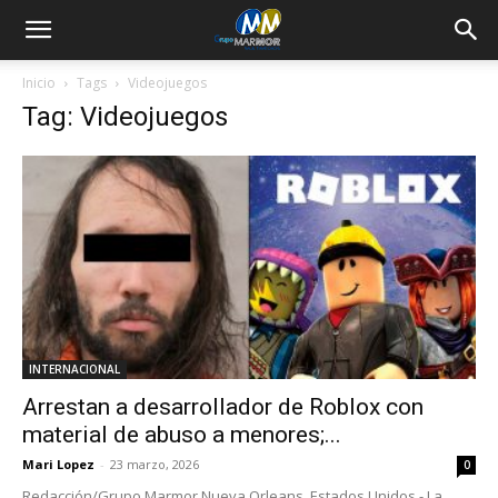
Inicio
Tags
Videojuegos
Tag: Videojuegos
INTERNACIONAL
Arrestan a desarrollador de Roblox con
material de abuso a menores;...
Mari Lopez
-
23 marzo, 2026
0
Redacción/Grupo Marmor Nueva Orleans, Estados Unidos.- La