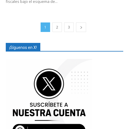
fiscales bajo el esquema de...
1
2
3
¡Síguenos en X!