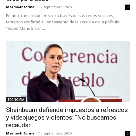
Marmo-Informa
-
12 septiembre, 2025
0
En una transmisión en vivo a través de sus redes sociales,
Nintendo confirmó el lanzamiento de la secuela de la película
“Super Mario Bros”,...
ECONOMÍA
Sheinbaum defiende impuestos a refrescos
y videojuegos violentos: “No buscamos
recaudar...
Marmo-Informa
-
10 septiembre, 2025
0