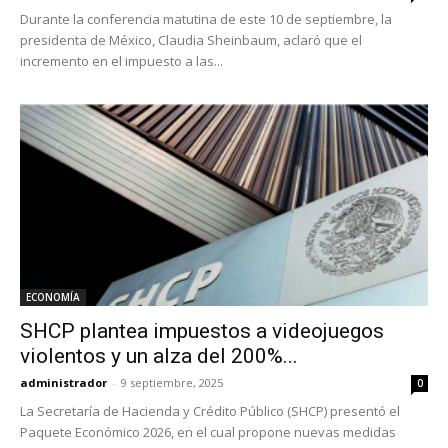
Durante la conferencia matutina de este 10 de septiembre, la
presidenta de México, Claudia Sheinbaum, aclaró que el
incremento en el impuesto a las...
ECONOMÍA
SHCP plantea impuestos a videojuegos
violentos y un alza del 200%...
administrador
-
9 septiembre, 2025
0
La Secretaría de Hacienda y Crédito Público (SHCP) presentó el
Paquete Económico 2026, en el cual propone nuevas medidas