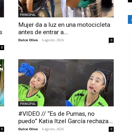
PRINCIPAL
Mujer da a luz en una motocicleta
s
antes de entrar a...
Dulce Olivo
-
6 agosto, 2026
0
0
PRINCIPAL
#VIDEO // “Es de Pumas, no
puedo” Katia Itzel García rechaza...
Dulce Olivo
-
6 agosto, 2026
0
0