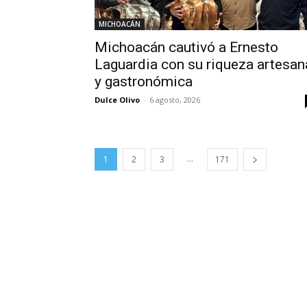
MICHOACÁN
Michoacán cautivó a Ernesto
Laguardia con su riqueza artesan
y gastronómica
Dulce Olivo
-
6 agosto, 2026
...
1
2
3
171