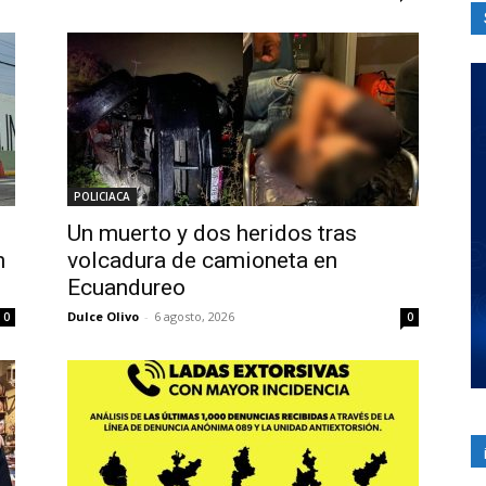
POLICIACA
Un muerto y dos heridos tras
n
volcadura de camioneta en
Ecuandureo
Dulce Olivo
-
6 agosto, 2026
0
0