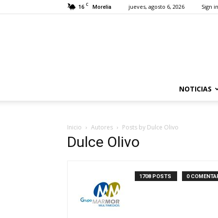
C
16
jueves, agosto 6, 2026
Sign in
Morelia
NOTICIAS
Inicio
Autores
Posts by Dulce Olivo
Dulce Olivo
1708 POSTS
0 COMENTA