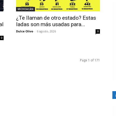
MICHOACÁN
¿Te llaman de otro estado? Estas
al
ladas son más usadas para...
Dulce Olivo
-
6 agosto, 2026
0
0
Page 1 of 171