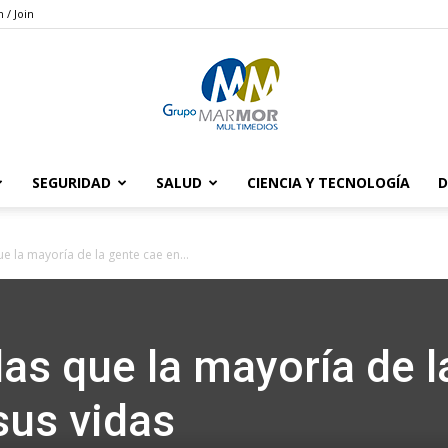
n / Join
SEGURIDAD
SALUD
CIENCIA Y TECNOLOGÍA
D
Grupo
e la mayoría de la gente cae en...
Marmor
las que la mayoría de l
sus vidas