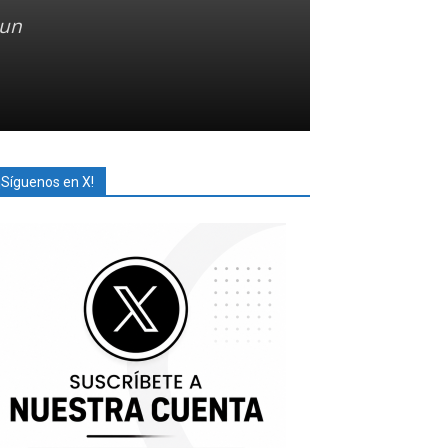
 un
¡Síguenos en X!