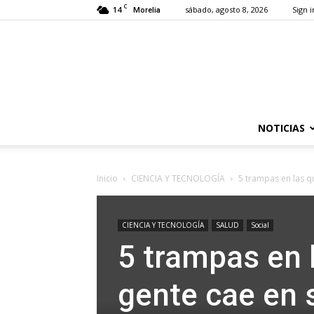
C
14
sábado, agosto 8, 2026
Sign i
Morelia
NOTICIAS
Inicio
CIENCIA Y TECNOLOGÍA
5 trampas en las qu
CIENCIA Y TECNOLOGÍA
SALUD
Social
5 trampas en 
gente cae en 