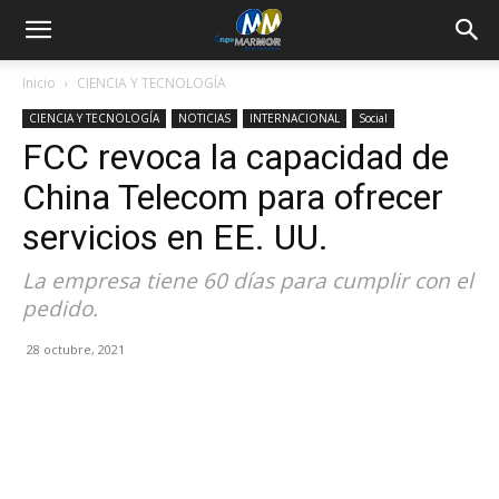
Inicio
CIENCIA Y TECNOLOGÍA
CIENCIA Y TECNOLOGÍA
NOTICIAS
INTERNACIONAL
Social
FCC revoca la capacidad de
China Telecom para ofrecer
servicios en EE. UU.
La empresa tiene 60 días para cumplir con el
pedido.
28 octubre, 2021