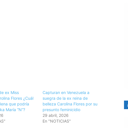
de ex Miss
Capturan en Venezuela a
olina Flores ¿Cuál
suegra de la ex reina de
ndena que podría
belleza Carolina Flores por su
ika María “N”?
presunto feminicidio
26
29 abril, 2026
AS"
En "NOTICIAS"