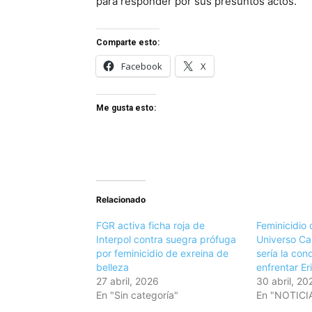
para responder por sus presuntos actos.
Comparte esto:
Facebook
X
Me gusta esto:
Relacionado
FGR activa ficha roja de
Feminicidio 
Interpol contra suegra prófuga
Universo Car
por feminicidio de exreina de
sería la co
belleza
enfrentar Er
27 abril, 2026
30 abril, 20
En "Sin categoría"
En "NOTICI