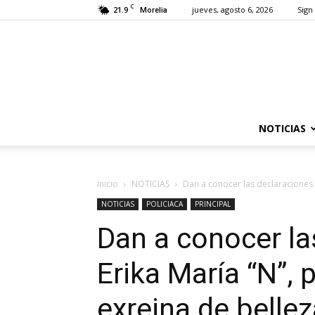
C
21.9
jueves, agosto 6, 2026
Sign 
Morelia
NOTICIAS
Inicio
NOTICIAS
Dan a conocer las declaraciones d
NOTICIAS
POLICIACA
PRINCIPAL
Dan a conocer la
Erika María “N”,
exreina de bellez