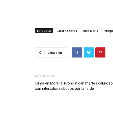
ETIQUETA
Carolina flores
Erika María
Interp
Compartir
Artículo previo
Clima en Morelia: Pronostican martes caluroso
con intervalos nubosos por la tarde