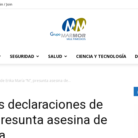
in / Join
SEGURIDAD
SALUD
CIENCIA Y TECNOLOGÍA
D
Grupo
e Erika María “N”, presunta asesina de...
s declaraciones de
Marmor
 presunta asesina de
a