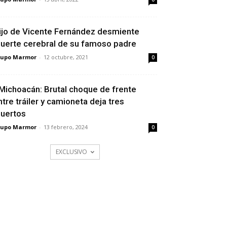
ijo de Vicente Fernández desmiente
uerte cerebral de su famoso padre
rupo Marmor
-
12 octubre, 2021
0
Michoacán: Brutal choque de frente
ntre tráiler y camioneta deja tres
uertos
rupo Marmor
-
13 febrero, 2024
0
EXCLUSIVO