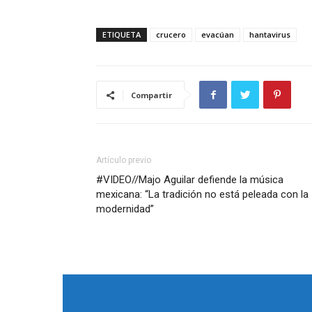
ETIQUETA
crucero
evacúan
hantavirus
Compartir
Artículo previo
#VIDEO//Majo Aguilar defiende la música
mexicana: “La tradición no está peleada con la
modernidad”