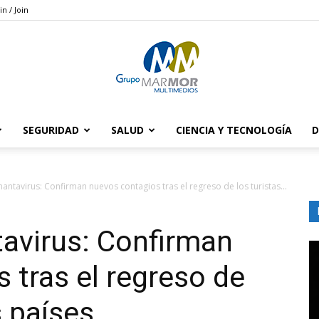
in / Join
SEGURIDAD
SALUD
CIENCIA Y TECNOLOGÍA
D
Grupo
antavirus: Confirman nuevos contagios tras el regreso de los turistas...
avirus: Confirman
Marmor
 tras el regreso de
s países