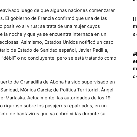
 reavivado luego de que algunas naciones comenzaran
s. El gobierno de Francia confirmó que una de las
H
m
o positivo al virus; se trata de una mujer cuyos
 la noche y que ya se encuentra internada en un
G
ecciosas. Asimismo, Estados Unidos notificó un caso
tario de Estado de Sanidad español, Javier Padilla,
#
 “débil” o no concluyente, pero se está tratando como
e
m
G
puerto de Granadilla de Abona ha sido supervisado en
Sanidad, Mónica García; de Política Territorial, Ángel
nde-Marlaska. Actualmente, las autoridades de los 19
 riguroso sobre los pasajeros repatriados, en un
ante de hantavirus que ya cobró vidas durante su