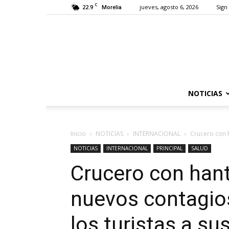
C
22.9
jueves, agosto 6, 2026
Sign 
Morelia
NOTICIAS
Inicio
NOTICIAS
INTERNACIONAL
Crucero con h
NOTICIAS
INTERNACIONAL
PRINCIPAL
SALUD
Crucero con hant
nuevos contagios
los turistas a su