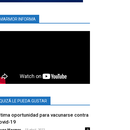
MARMOR INFORMA
QUIZÁ LE PUEDA GUSTAR
ltima oportunidad para vacunarse contra
ovid-19
rupo Marmor
-
13 abril, 2022
0