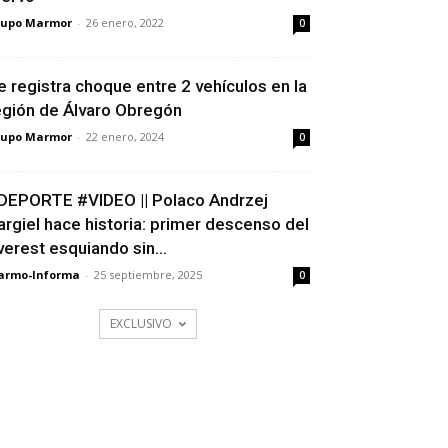
rupo Marmor
-
26 enero, 2022
0
e registra choque entre 2 vehículos en la
egión de Álvaro Obregón
rupo Marmor
-
22 enero, 2024
0
DEPORTE #VIDEO || Polaco Andrzej
argiel hace historia: primer descenso del
verest esquiando sin...
armo-Informa
-
25 septiembre, 2025
0
EXCLUSIVO