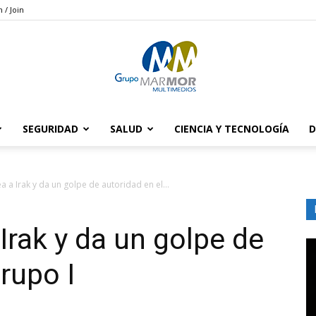
n / Join
SEGURIDAD
SALUD
CIENCIA Y TECNOLOGÍA
D
Grupo
 a Irak y da un golpe de autoridad en el...
Irak y da un golpe de
Marmor
rupo I