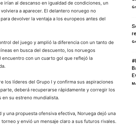
 irían al descanso en igualdad de condiciones, un
G
 volviera a aparecer. El delantero noruego no
para devolver la ventaja a los europeos antes del
S
r
G
trol del juego y amplió la diferencia con un tanto de
 líneas en busca del descuento, los noruegos
 encuentro con un cuarto gol que reflejó la
#
da.
B
E
tre los líderes del Grupo I y confirma sus aspiraciones
M
u parte, deberá recuperarse rápidamente y corregir los
s en su estreno mundialista.
 y una propuesta ofensiva efectiva, Noruega dejó una
 torneo y envió un mensaje claro a sus futuros rivales.