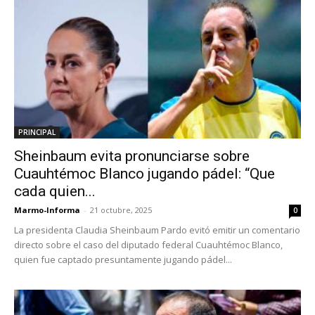
PRINCIPAL
Sheinbaum evita pronunciarse sobre
Cuauhtémoc Blanco jugando pádel: “Que
cada quien...
Marmo-Informa
-
21 octubre, 2025
0
La presidenta Claudia Sheinbaum Pardo evitó emitir un comentario
directo sobre el caso del diputado federal Cuauhtémoc Blanco,
quien fue captado presuntamente jugando pádel...