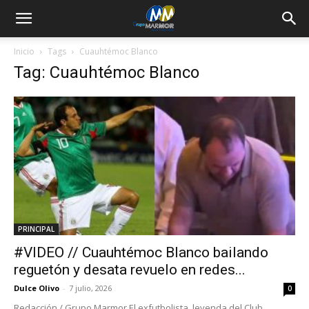
Inicio
Tags
Cuauhtémoc Blanco
Tag: Cuauhtémoc Blanco
PRINCIPAL
#VIDEO // Cuauhtémoc Blanco bailando
reguetón y desata revuelo en redes...
Dulce Olivo
-
7 julio, 2026
0
Redacción / Grupo Marmor El exfutbolista, leyenda del Club