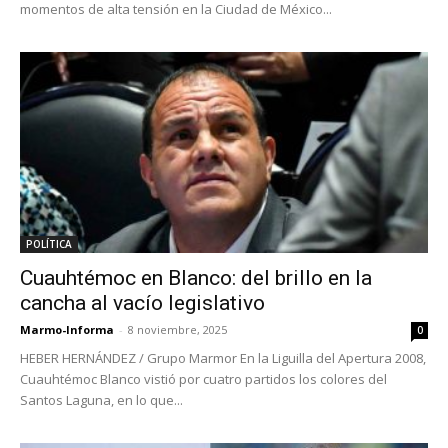
momentos de alta tensión en la Ciudad de México...
POLÍTICA
Cuauhtémoc en Blanco: del brillo en la
cancha al vacío legislativo
Marmo-Informa
-
8 noviembre, 2025
0
HEBER HERNÁNDEZ / Grupo Marmor En la Liguilla del Apertura 2008,
Cuauhtémoc Blanco vistió por cuatro partidos los colores del
Santos Laguna, en lo que...