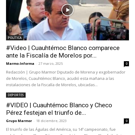
POLÍTICA
#Video | Cuauhtémoc Blanco comparece
ante la Fiscalía de Morelos por...
Marmo-Informa
-
27 marzo, 2025
0
Redacción | Grupo Marmor Diputado de Morena y exgobernador
de Morelos, Cuauhtémoc Blanco, acudió esta mañana a las
instalaciones de la Fiscalía de Morelos, ubicadas...
DEPORTES
#VIDEO | Cuauhtémoc Blanco y Checo
Pérez festejan el triunfo de...
Grupo Marmor
-
18 diciembre, 2023
0
El triunfo de las Águilas del América, su 14º campeonato, fue