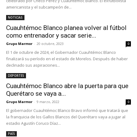
celebrado por Checo Pérez y Cuauhtémoc Blanco. El exfutbolista
americanista y el subcampeón de...
NOTICIAS
Cuauhtémoc Blanco planea volver al fútbol
como entrenador y sacar serie...
Grupo Marmor
-
20 octubre, 2023
0
El 1 de octubre de 2024, el Gobernador Cuauhtémoc Blanco
finalizará su período en el estado de Morelos. Después de haber
declinado sus aspiraciones...
DEPORTES
Cuauhtémoc Blanco abre la puerta para que
Querétaro se vaya a...
Grupo Marmor
-
9 marzo, 2022
0
El gobernador Cuauhtémoc Blanco Bravo informó que tratará que
la franquicia de los Gallos Blancos del Querétaro vaya a jugar al
estadio Agustín Coruco Díaz...
PAÍS