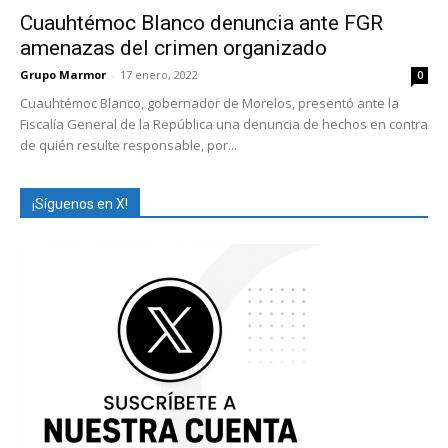
Cuauhtémoc Blanco denuncia ante FGR
amenazas del crimen organizado
Grupo Marmor
-
17 enero, 2022
0
Cuauhtémoc Blanco, gobernador de Morelos, presentó ante la
Fiscalía General de la República una denuncia de hechos en contra
de quién resulte responsable, por...
¡Síguenos en X!