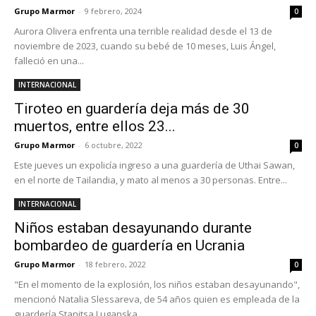
Grupo Marmor
-
9 febrero, 2024
0
Aurora Olivera enfrenta una terrible realidad desde el 13 de
noviembre de 2023, cuando su bebé de 10 meses, Luis Ángel,
falleció en una...
INTERNACIONAL
Tiroteo en guardería deja más de 30
muertos, entre ellos 23...
Grupo Marmor
-
6 octubre, 2022
0
Este jueves un expolicía ingreso a una guardería de Uthai Sawan,
en el norte de Tailandia, y mato al menos a 30 personas. Entre...
INTERNACIONAL
Niños estaban desayunando durante
bombardeo de guardería en Ucrania
Grupo Marmor
-
18 febrero, 2022
0
"En el momento de la explosión, los niños estaban desayunando",
mencionó Natalia Slessareva, de 54 años quien es empleada de la
guardería Stanitsa Luganska,...