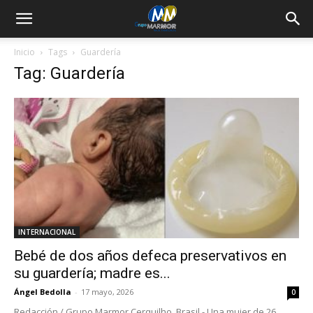
Inicio
Tags
Guardería
Tag: Guardería
INTERNACIONAL
Bebé de dos años defeca preservativos en
su guardería; madre es...
Ángel Bedolla
-
17 mayo, 2026
0
Redacción / Grupo Marmor Cerquilho, Brasil.- Una mujer de 26