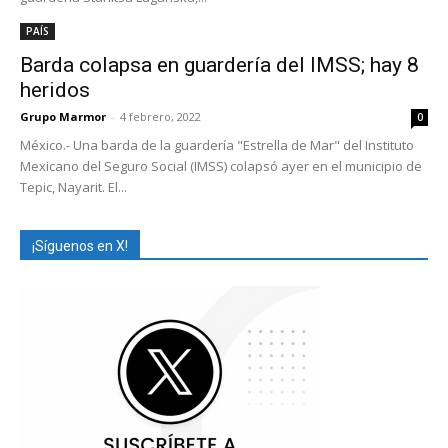
PAÍS
Barda colapsa en guardería del IMSS; hay 8
heridos
Grupo Marmor
-
4 febrero, 2022
0
México.- Una barda de la guardería "Estrella de Mar" del Instituto
Mexicano del Seguro Social (IMSS) colapsó ayer en el municipio de
Tepic, Nayarit. El...
¡Síguenos en X!