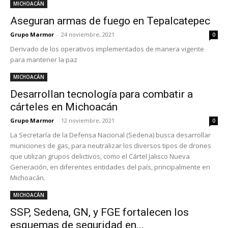
MICHOACÁN
Aseguran armas de fuego en Tepalcatepec
Grupo Marmor
-
24 noviembre, 2021
0
Derivado de los operativos implementados de manera vigente
para mantener la paz
MICHOACÁN
Desarrollan tecnología para combatir a
cárteles en Michoacán
Grupo Marmor
-
12 noviembre, 2021
0
La Secretaría de la Defensa Nacional (Sedena) busca desarrollar
municiones de gas, para neutralizar los diversos tipos de drones
que utilizan grupos delictivos, como el Cártel Jalisco Nueva
Generación, en diferentes entidades del país, principalmente en
Michoacán.
MICHOACÁN
SSP, Sedena, GN, y FGE fortalecen los
esquemas de seguridad en...