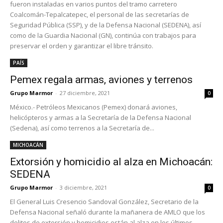
fueron instaladas en varios puntos del tramo carretero
Coalcomán-Tepalcatepec, el personal de las secretarías de
Seguridad Pública (SSP), y de la Defensa Nacional (SEDENA), así
como de la Guardia Nacional (GN), continúa con trabajos para
preservar el orden y garantizar el libre tránsito.
PAÍS
Pemex regala armas, aviones y terrenos
Grupo Marmor
-
27 diciembre, 2021
0
México.- Petróleos Mexicanos (Pemex) donará aviones,
helicópteros y armas a la Secretaría de la Defensa Nacional
(Sedena), así como terrenos a la Secretaría de...
MICHOACÁN
Extorsión y homicidio al alza en Michoacán:
SEDENA
Grupo Marmor
-
3 diciembre, 2021
0
El General Luis Cresencio Sandoval González, Secretario de la
Defensa Nacional señaló durante la mañanera de AMLO que los
delitos de extorsión y homicidios están al alza en los últimos