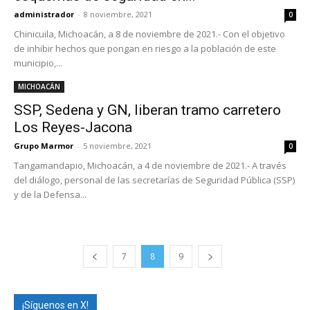
administrador
-
8 noviembre, 2021
0
Chinicuila, Michoacán, a 8 de noviembre de 2021.- Con el objetivo
de inhibir hechos que pongan en riesgo a la población de este
municipio,...
MICHOACÁN
SSP, Sedena y GN, liberan tramo carretero
Los Reyes-Jacona
Grupo Marmor
-
5 noviembre, 2021
0
Tangamandapio, Michoacán, a 4 de noviembre de 2021.- A través
del diálogo, personal de las secretarías de Seguridad Pública (SSP)
y de la Defensa...
7
8
9
¡Síguenos en X!