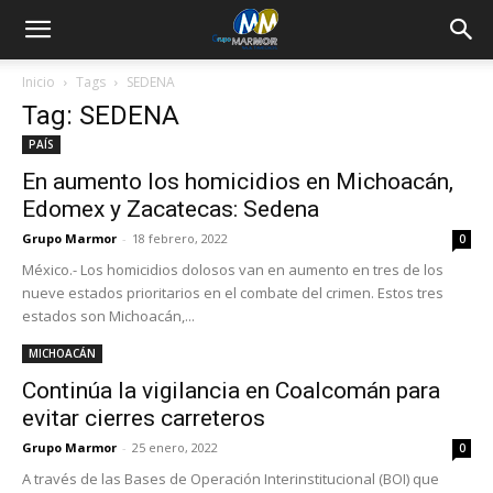
Inicio
Tags
SEDENA
Tag: SEDENA
PAÍS
En aumento los homicidios en Michoacán,
Edomex y Zacatecas: Sedena
Grupo Marmor
-
18 febrero, 2022
0
México.- Los homicidios dolosos van en aumento en tres de los
nueve estados prioritarios en el combate del crimen. Estos tres
estados son Michoacán,...
MICHOACÁN
Continúa la vigilancia en Coalcomán para
evitar cierres carreteros
Grupo Marmor
-
25 enero, 2022
0
A través de las Bases de Operación Interinstitucional (BOI) que