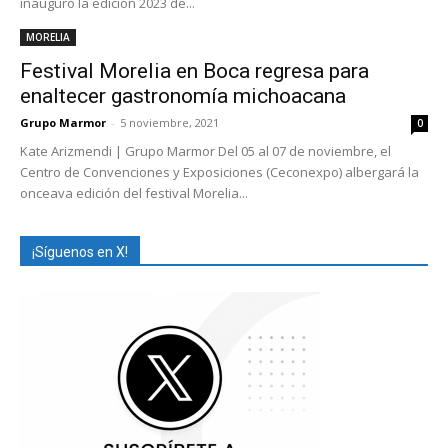
inauguró la edición 2023 de...
MORELIA
Festival Morelia en Boca regresa para
enaltecer gastronomía michoacana
Grupo Marmor
-
5 noviembre, 2021
0
Kate Arizmendi | Grupo Marmor Del 05 al 07 de noviembre, el
Centro de Convenciones y Exposiciones (Ceconexpo) albergará la
onceava edición del festival Morelia...
¡Síguenos en X!