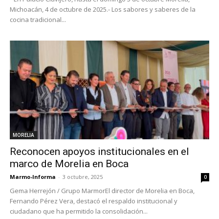
Michoacán, 4 de octubre de 2025.- Los sabores y saberes de la
cocina tradicional...
MORELIA
Reconocen apoyos institucionales en el
marco de Morelia en Boca
Marmo-Informa
-
3 octubre, 2025
0
Gema Herrejón / Grupo MarmorEl director de Morelia en Boca,
Fernando Pérez Vera, destacó el respaldo institucional y
ciudadano que ha permitido la consolidación...