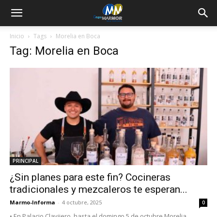
Inicio
Tags
Morelia en Boca
Tag: Morelia en Boca
PRINCIPAL
¿Sin planes para este fin? Cocineras
tradicionales y mezcaleros te esperan...
Marmo-Informa
-
4 octubre, 2025
0
• En Palacio Clavijero, hasta el domingo 5 de octubre Morelia,