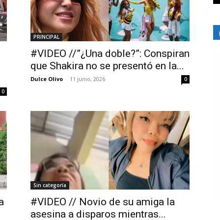
PRINCIPAL
#VIDEO //”¿Una doble?”: Conspiran
que Shakira no se presentó en la...
Dulce Olivo
-
11 junio, 2026
0
0
Sin categoría
a
#VIDEO // Novio de su amiga la
asesina a disparos mientras...