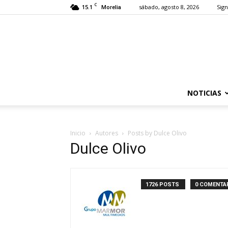
C
15.1
sábado, agosto 8, 2026
Sign
Morelia
NOTICIAS
Inicio
Autores
Posts by Dulce Olivo
Dulce Olivo
1726 POSTS
0 COMENTA