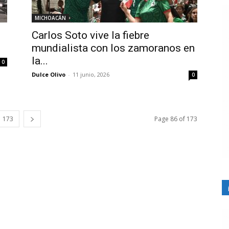
MICHOACÁN
Carlos Soto vive la fiebre
mundialista con los zamoranos en
la...
0
Dulce Olivo
-
11 junio, 2026
0
173
Page 86 of 173