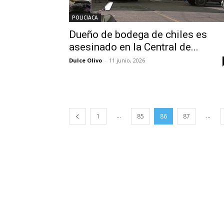
POLICIACA
Dueño de bodega de chiles es
asesinado en la Central de...
Dulce Olivo
-
11 junio, 2026
...
...
1
85
86
87