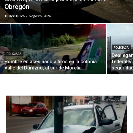
Obregón
Dulce Olivo
-
6 agosto, 2026
POLICIACA
POLICIACA
Depliega
Hombre es asesinado a tiros en la colonia
federales
Valle del Durazno, al sur de Morelia
seguridad