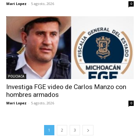
Mari Lopez
-
5 agosto, 2026
0
POLICIACA
Investiga FGE video de Carlos Manzo con
hombres armados
Mari Lopez
-
5 agosto, 2026
0
1
2
3