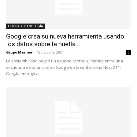
CIENCIA Y TECNOLOGÍA
Google crea su nueva herramienta usando
los datos sobre la huella...
Grupo Marmor
-
12 octubre, 2021
0
La sostenibilidad ocupó un espacio central el martes entre una
secuencia de anuncios de Google en la conferencia Next 21 ' .
Google entregó a...