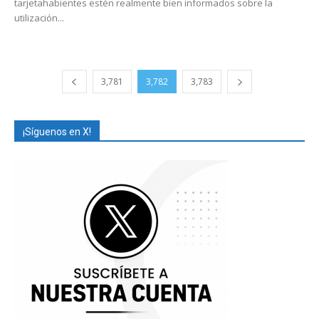
tarjetahabientes estén realmente bien informados sobre la
utilización...
3,781
3,782
3,783
¡Síguenos en X!