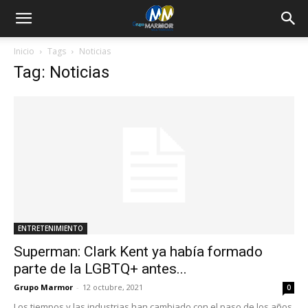
Inicio
Tags
Noticias
Tag: Noticias
ENTRETENIMIENTO
Superman: Clark Kent ya había formado
parte de la LGBTQ+ antes...
Grupo Marmor
-
12 octubre, 2021
0
Los tiempos y las industrias han cambiado con el paso de los años