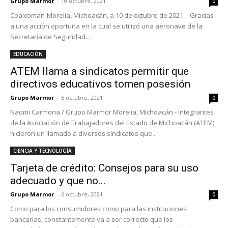
Grupo Marmor
-
10 octubre, 2021
0
Coalcoman-Morelia, Michoacán, a 10 de octubre de 2021.- Gracias
a una acción oportuna en la cual se utilizó una aeronave de la
Secretaría de Seguridad...
EDUCACIÓN
ATEM llama a sindicatos permitir que
directivos educativos tomen posesión
Grupo Marmor
-
6 octubre, 2021
0
Naomi Carmona / Grupo Marmor Morelia, Michoacán.- Integrantes
de la Asociación de Trabajadores del Estado de Michoacán (ATEM)
hicieron un llamado a diversos sindicatos que...
CIENCIA Y TECNOLOGÍA
Tarjeta de crédito: Consejos para su uso
adecuado y que no...
Grupo Marmor
-
6 octubre, 2021
0
Como para los consumidores como para las instituciones
bancarias, constantemente va a ser correcto que los